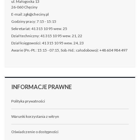
ul. Małogoska 13
26-060 Chęciny
E-mail: zgk@checiny.pl
Godziny pracy: 7:15 - 15:15
Sekretariat: 41 315 10 95 wew. 25
Dział techniczny: 41 315 10 95 wew. 21, 22
Dział księgowości: 41 315 10 95 wew. 24, 23
Awarie (Pn.-Pt.: 15:15 - 07:15, Sob.-Nd.: całodobowo): +48 604 984 497
INFORMACJE
PRAWNE
Polityka prywatności
Warunki korzystania z witryn
Oświadczenie o dostępności