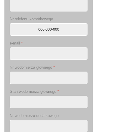
Nr telefonu komórkowego
e-mail
*
Nr wodomierza głównego
*
Stan wodomierza głównego
*
Nr wodomierza dodatkowego