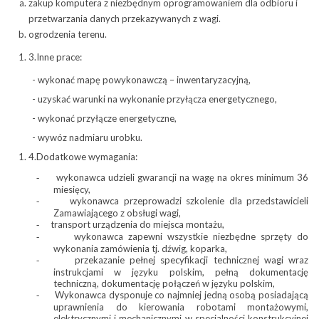
zakup komputera z niezbędnym oprogramowaniem dla odbioru i
przetwarzania danych przekazywanych z wagi.
ogrodzenia terenu.
3.Inne prace:
- wykonać mapę powykonawczą – inwentaryzacyjną,
- uzyskać warunki na wykonanie przyłącza energetycznego,
- wykonać przyłącze energetyczne,
- wywóz nadmiaru urobku.
4.Dodatkowe wymagania:
wykonawca udzieli gwarancji na wagę na okres minimum 36
-
miesięcy,
wykonawca przeprowadzi szkolenie dla przedstawicieli
-
Zamawiającego z obsługi wagi,
transport urządzenia do miejsca montażu,
-
wykonawca zapewni wszystkie niezbędne sprzęty do
-
wykonania zamówienia tj. dźwig, koparka,
przekazanie pełnej specyfikacji technicznej wagi wraz
-
instrukcjami w języku polskim, pełną dokumentację
techniczną, dokumentację połączeń w języku polskim,
Wykonawca dysponuje co najmniej jedną osobą posiadającą
-
uprawnienia do kierowania robotami montażowymi,
elektrycznymi i mechanicznymi w specjalności konstrukcyjnej