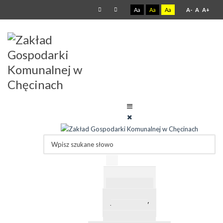
Aa
Aa
Aa
A-
A
A+
O Zakładzie
Regulamin
Jakość wody
Cennik