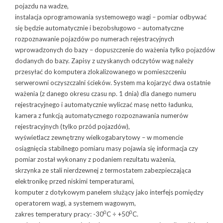
pojazdu na wadze,
instalacja oprogramowania systemowego wagi – pomiar odbywać
się będzie automatycznie i bezobsługowo – automatyczne
rozpoznawanie pojazdów po numerach rejestracyjnych
wprowadzonych do bazy – dopuszczenie do ważenia tylko pojazdów
dodanych do bazy. Zapisy z uzyskanych odczytów wag należy
przesyłać do komputera zlokalizowanego w pomieszczeniu
serwerowni oczyszczalni ścieków. System ma kojarzyć dwa ostatnie
ważenia (z danego okresu czasu np. 1 dnia) dla danego numeru
rejestracyjnego i automatycznie wyliczać masę netto ładunku,
kamera z funkcją automatycznego rozpoznawania numerów
rejestracyjnych (tylko przód pojazdów),
wyświetlacz zewnętrzny wielkogabarytowy – w momencie
osiągnięcia stabilnego pomiaru masy pojawia się informacja czy
pomiar został wykonany z podaniem rezultatu ważenia,
skrzynka ze stali nierdzewnej z termostatem zabezpieczająca
elektronikę przed niskimi temperaturami,
komputer z dotykowym panelem służący jako interfejs pomiędzy
operatorem wagi, a systemem wagowym,
0
0
zakres temperatury pracy: -30
C ÷ +50
C.