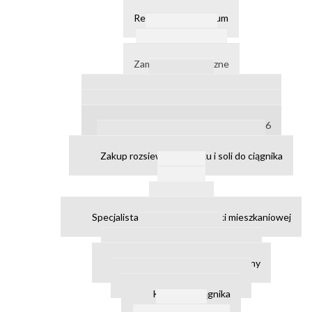
Pliki cookies
Regulamin- Archiwum
Aktualności
Pliki do pobrania
Zamówienia publiczne
Archiwum
Waga samochodowa ogłoszenie nr 8
Waga samochodowa ogłoszenie nr 7
Waga samochodowa ogłoszenie nr 6
Sprzedaż majątku ruchomego
Zakup rozsiewacza piasku i soli do ciągnika
Taryfy
Praca
Archiwum
Specjalista ds kadr i gospodarki mieszkaniowej
Kierowca
Konserwator sieci wod-kan
Konserwator ogólnobudowlany
Elektryk - konserwator
Kierowca ciągnika
RODO