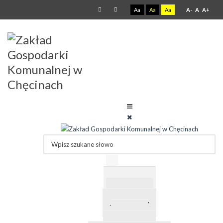
Aa
Aa
Aa
A-
A
A+
Jesteś tutaj:
Strona główna
Zamówienia publiczne
Archiwum
Waga samochodowa ogłoszenie nr 8
Waga samochodowa ogłoszenie nr 8
Ogłoszeni nr 8
POBIERZ
Ogloszenie nr 8 z dnia 12 07 2021.pdf
O Zakładzie
Formularz ofertowy
Regulamin
POBIERZ
formularz_ofertowy.pdf
Jakość wody
Cennik