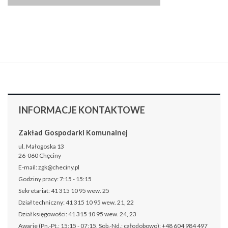
INFORMACJE
KONTAKTOWE
Zakład Gospodarki Komunalnej
ul. Małogoska 13
26-060 Chęciny
E-mail: zgk@checiny.pl
Godziny pracy: 7:15 - 15:15
Sekretariat: 41 315 10 95 wew. 25
Dział techniczny: 41 315 10 95 wew. 21, 22
Dział księgowości: 41 315 10 95 wew. 24, 23
Awarie (Pn.-Pt.: 15:15 - 07:15, Sob.-Nd.: całodobowo): +48 604 984 497