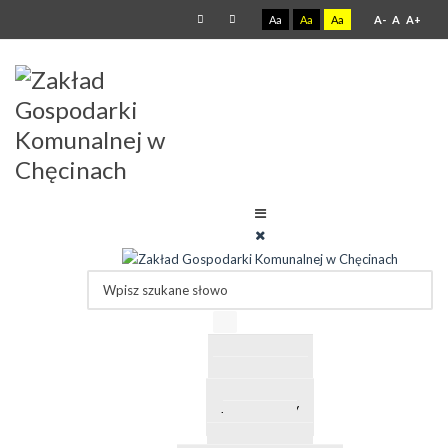
Aa
Aa
Aa
A-
A
A+
O Zakładzie
Regulamin
Jakość wody
Cennik