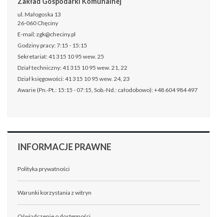
Zakład Gospodarki Komunalnej
ul. Małogoska 13
26-060 Chęciny
E-mail: zgk@checiny.pl
Godziny pracy: 7:15 - 15:15
Sekretariat: 41 315 10 95 wew. 25
Dział techniczny: 41 315 10 95 wew. 21, 22
Dział księgowości: 41 315 10 95 wew. 24, 23
Awarie (Pn.-Pt.: 15:15 - 07:15, Sob.-Nd.: całodobowo): +48 604 984 497
INFORMACJE
PRAWNE
Polityka prywatności
Warunki korzystania z witryn
Oświadczenie o dostępności