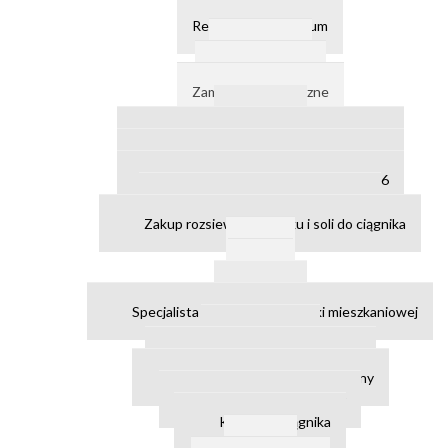
Pliki cookies
Regulamin- Archiwum
Aktualności
Pliki do pobrania
Zamówienia publiczne
Archiwum
Waga samochodowa ogłoszenie nr 8
Waga samochodowa ogłoszenie nr 7
Waga samochodowa ogłoszenie nr 6
Sprzedaż majątku ruchomego
Zakup rozsiewacza piasku i soli do ciągnika
Taryfy
Praca
Archiwum
Specjalista ds kadr i gospodarki mieszkaniowej
Kierowca
Konserwator sieci wod-kan
Konserwator ogólnobudowlany
Elektryk - konserwator
Kierowca ciągnika
RODO